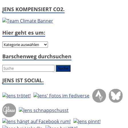
JENS KOMPENSIERT CO2.
Hier geht es um:
Hier
geht
Barschenweg durchsuchen
es
um:
JENS IST SOCIAL.