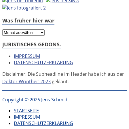
Was früher hier war
Was
früher
JURISTISCHES GEDÖNS.
hier
war
IMPRESSUM
DATENSCHUTZERKLÄRUNG
Disclaimer: Die Subheadline im Header habe ich aus der
Doktor Wrintheit 2023
geklaut.
Copyright © 2026 Jens Schmidt
STARTSEITE
IMPRESSUM
DATENSCHUTZERKLÄRUNG