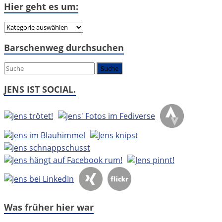
Hier geht es um:
Hier
geht
Barschenweg durchsuchen
es
um:
JENS IST SOCIAL.
Was früher hier war