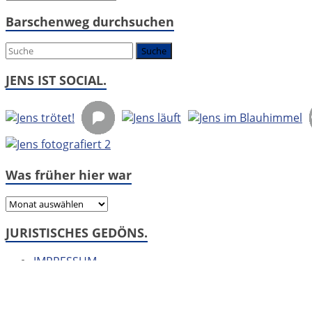
geht
Barschenweg durchsuchen
es
um:
JENS IST SOCIAL.
Was früher hier war
Was
früher
JURISTISCHES GEDÖNS.
hier
war
IMPRESSUM
DATENSCHUTZERKLÄRUNG
Disclaimer: Die Subheadline im Header habe ich aus der
D