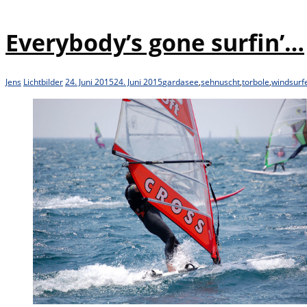
Everybody’s gone surfin’…
Jens
Lichtbilder
24. Juni 2015
24. Juni 2015
gardasee
,
sehnuscht
,
torbole
,
windsurf