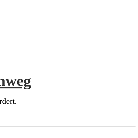
enweg
rdert.