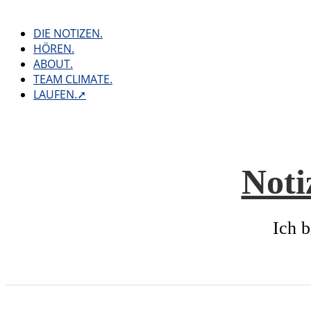
Skip
to
DIE NOTIZEN.
content
HÖREN.
ABOUT.
TEAM CLIMATE.
LAUFEN.➚
Noti
Ich b