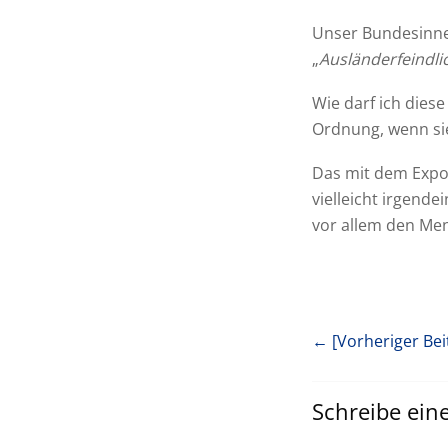
Unser Bundesinne
„
Ausländerfeindl
Wie darf ich diese
Ordnung, wenn si
Das mit dem Expor
vielleicht irgende
vor allem den Men
← [Vorheriger Bei
Schreibe ei