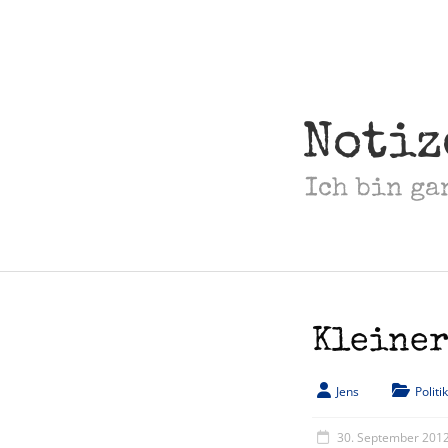
Skip
to
content
Notiz
Ich bin ga
Kleiner
Jens
Politik
30. September 201