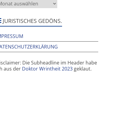
as
rüher
ier
ar
JURISTISCHES GEDÖNS.
MPRESSUM
ATENSCHUTZERKLÄRUNG
isclaimer: Die Subheadline im Header habe
ch aus der
Doktor Wrintheit 2023
geklaut.