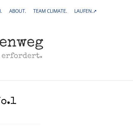
.
ABOUT.
TEAM CLIMATE.
LAUFEN.➚
henweg
 erfordert.
o.1