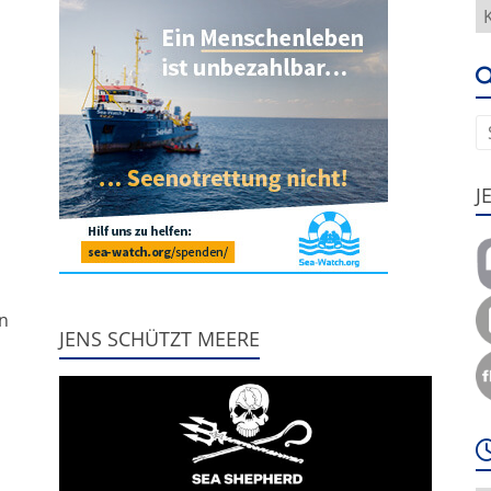
H
g
e
u
J
,
nn
JENS SCHÜTZT MEERE