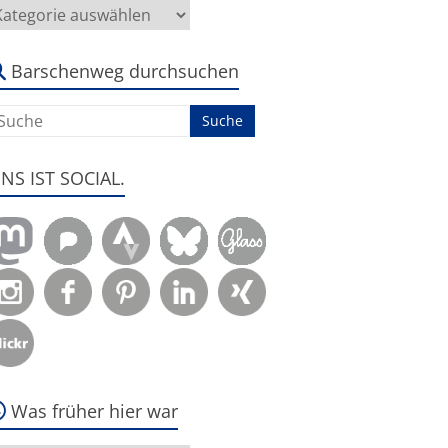
ier
eht
s
m:
Barschenweg durchsuchen
ENS IST SOCIAL.
Was früher hier war