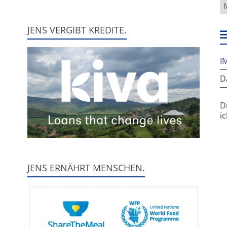
W
f
h
JENS VERGIBT KREDITE.
w
I
D
D
i
JENS ERNÄHRT MENSCHEN.