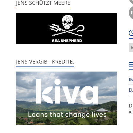
JENS SCHÜTZT MEERE
W
f
h
JENS VERGIBT KREDITE.
w
I
D
D
i