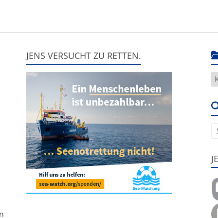
JENS VERSUCHT ZU RETTEN.
H
g
e
u
J
,
nn