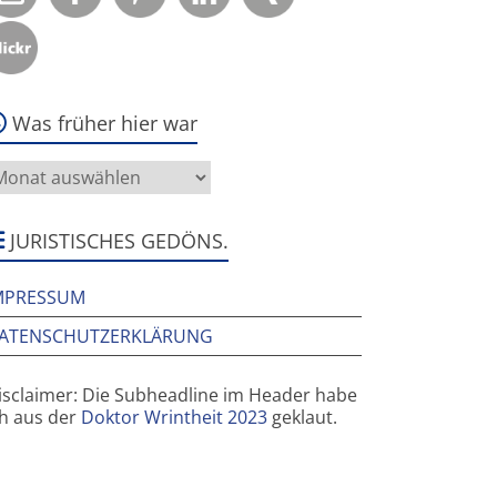
Was früher hier war
as
rüher
ier
ar
JURISTISCHES GEDÖNS.
MPRESSUM
ATENSCHUTZERKLÄRUNG
isclaimer: Die Subheadline im Header habe
ch aus der
Doktor Wrintheit 2023
geklaut.