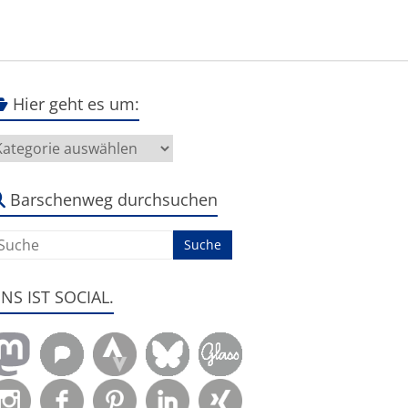
Hier geht es um:
ier
eht
s
m:
Barschenweg durchsuchen
ENS IST SOCIAL.