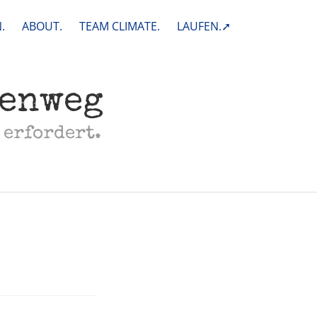
.
ABOUT.
TEAM CLIMATE.
LAUFEN.➚
henweg
 erfordert.