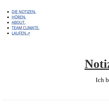
Skip
to
DIE NOTIZEN.
content
HÖREN.
ABOUT.
TEAM CLIMATE.
LAUFEN.➚
Noti
Ich b