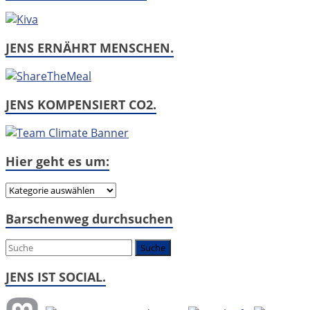
JENS ERNÄHRT MENSCHEN.
JENS KOMPENSIERT CO2.
Hier geht es um:
Hier
geht
Barschenweg durchsuchen
es
um:
JENS IST SOCIAL.