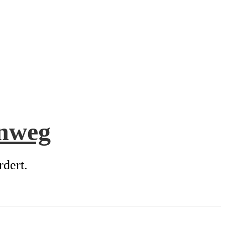
enweg
rdert.