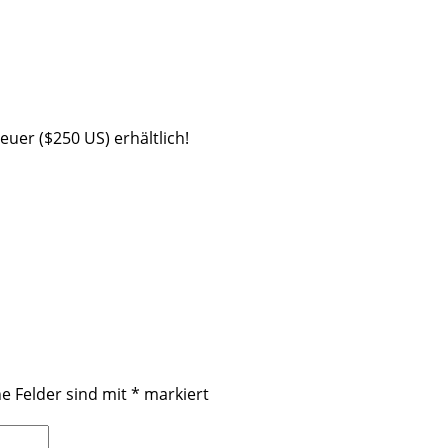
uer ($250 US) erhältlich!
he Felder sind mit
*
markiert