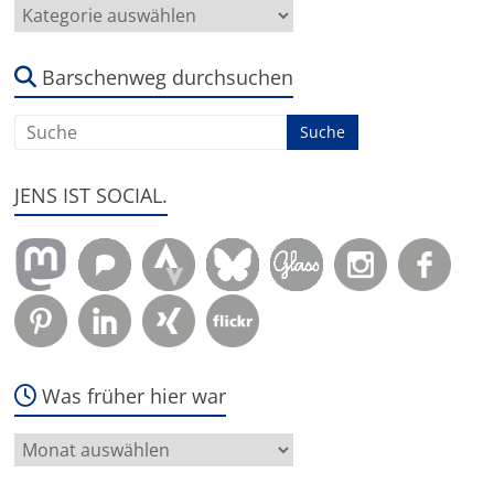
Hier
geht
es
um:
Barschenweg durchsuchen
JENS IST SOCIAL.
Was früher hier war
Was
früher
hier