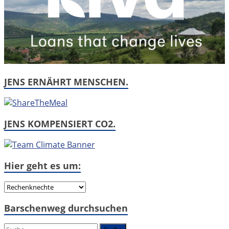
JENS ERNÄHRT MENSCHEN.
JENS KOMPENSIERT CO2.
Hier geht es um:
Hier
geht
Barschenweg durchsuchen
es
um: