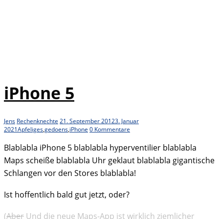
iPhone 5
Jens
Rechenknechte
21. September 2012
3. Januar
2021
Apfeliges
,
gedoens
,
iPhone
0 Kommentare
Blablabla iPhone 5 blablabla hyperventilier blablabla
Maps scheiße blablabla Uhr geklaut blablabla gigantische
Schlangen vor den Stores blablabla!
Ist hoffentlich bald gut jetzt, oder?
(
Aber
Und die neue Maps-App ist wirklich ziemlicher