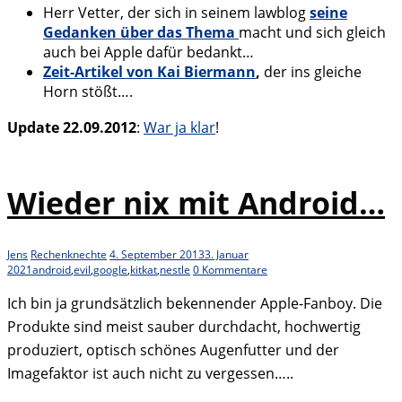
Herr Vetter, der sich in seinem lawblog
seine
Gedanken über das Thema
macht und sich gleich
auch bei Apple dafür bedankt…
Zeit-Artikel von Kai Biermann
,
der ins gleiche
Horn stößt….
Update 22.09.2012
:
War ja klar
!
Wieder nix mit Android…
Jens
Rechenknechte
4. September 2013
3. Januar
2021
android
,
evil
,
google
,
kitkat
,
nestle
0 Kommentare
Ich bin ja grundsätzlich bekennender Apple-Fanboy. Die
Produkte sind meist sauber durchdacht, hochwertig
produziert, optisch schönes Augenfutter und der
Imagefaktor ist auch nicht zu vergessen…..