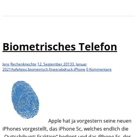
Biometrisches Telefon
Jens
Rechenknechte
12. September 2013
3. Januar
2021
Apfeliges
,
biometrisch
,
fingerabdruck
,
iPhone
0 Kommentare
Apple hat ja vorgestern seine neuen
iPhones vorgestellt, das iPhone 5c, welches endlich die
„Quitschibunti-Fraktion“ bedient und das iPhone 5s, der