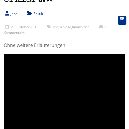
Jens
Politik
21. Oktober 2013
finanzblase
,
finanzkrise
0
Kommentare
Ohne weitere Erläuterungen: