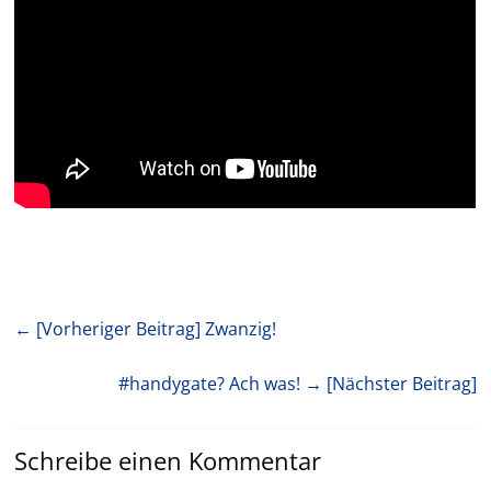
← [Vorheriger Beitrag]
Zwanzig!
#handygate? Ach was!
→ [Nächster Beitrag]
Schreibe einen Kommentar