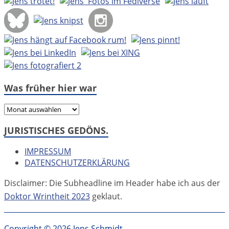
Was früher hier war
Was
früher
JURISTISCHES GEDÖNS.
hier
war
IMPRESSUM
DATENSCHUTZERKLÄRUNG
Disclaimer: Die Subheadline im Header habe ich aus der
Doktor Wrintheit 2023
geklaut.
Copyright © 2026 Jens Schmidt