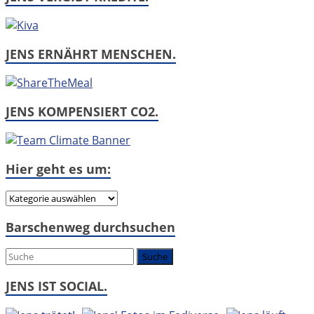
JENS ERNÄHRT MENSCHEN.
JENS KOMPENSIERT CO2.
Hier geht es um:
Hier
geht
Barschenweg durchsuchen
es
um:
JENS IST SOCIAL.