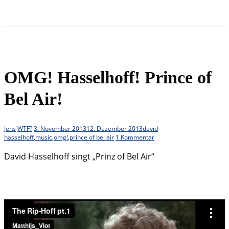
OMG! Hasselhoff! Prince of
Bel Air!
Jens
WTF?
3. November 2013
12. Dezember 2013
david
hasselhoff
,
music
,
omg!
,
prince of bel air
1 Kommentar
David Hasselhoff singt „Prinz of Bel Air“