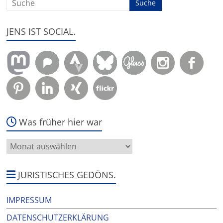
JENS IST SOCIAL.
Was früher hier war
Was
früher
hier
war
JURISTISCHES GEDÖNS.
IMPRESSUM
DATENSCHUTZERKLÄRUNG