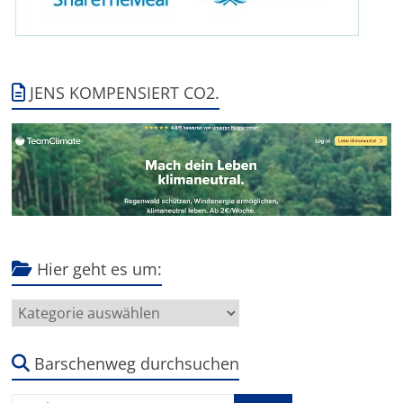
JENS KOMPENSIERT CO2.
Hier geht es um:
Hier
geht
es
um:
Barschenweg durchsuchen