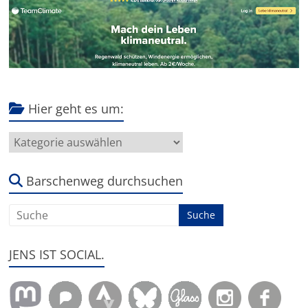
Hier geht es um:
Hier
geht
es
um:
Barschenweg durchsuchen
JENS IST SOCIAL.