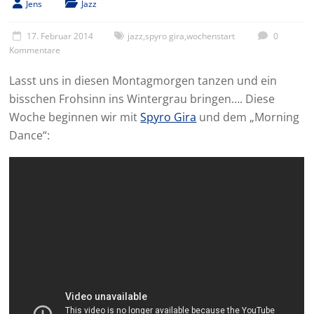
Jens
Jazz
17. Februar 2014
jazz
,
spyro gira
,
wochenstart
0
Kommentare
Lasst uns in diesen Montagmorgen tanzen und ein
bisschen Frohsinn ins Wintergrau bringen…. Diese
Woche beginnen wir mit
Spyro Gira
und dem „Morning
Dance“: