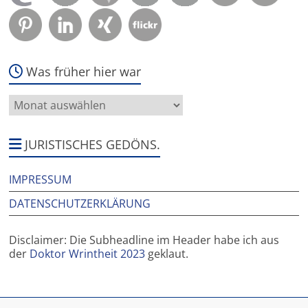
Was früher hier war
Was
früher
hier
war
JURISTISCHES GEDÖNS.
IMPRESSUM
DATENSCHUTZERKLÄRUNG
Disclaimer: Die Subheadline im Header habe ich aus
der
Doktor Wrintheit 2023
geklaut.