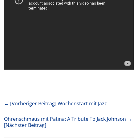
← [Vorheriger Beitrag]
Wochenstart mit Jazz
Ohrenschmaus mit Patina: A Tribute To Jack Johnson
→
[Nächster Beitrag]