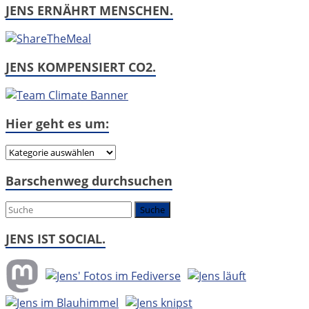
JENS ERNÄHRT MENSCHEN.
JENS KOMPENSIERT CO2.
Hier geht es um:
Hier
geht
Barschenweg durchsuchen
es
um:
JENS IST SOCIAL.