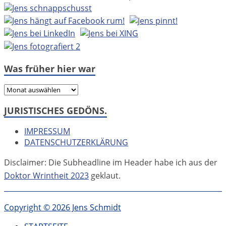
Was früher hier war
Was
früher
JURISTISCHES GEDÖNS.
hier
war
IMPRESSUM
DATENSCHUTZERKLÄRUNG
Disclaimer: Die Subheadline im Header habe ich aus der
Doktor Wrintheit 2023
geklaut.
Copyright © 2026 Jens Schmidt