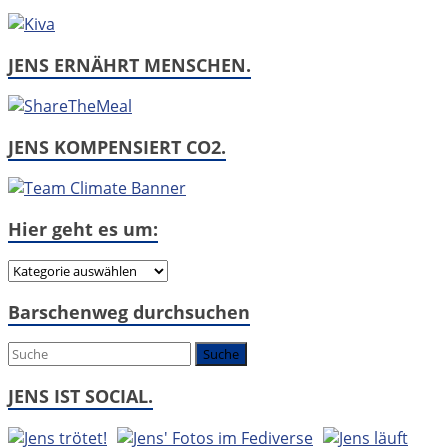
JENS ERNÄHRT MENSCHEN.
JENS KOMPENSIERT CO2.
Hier geht es um:
Hier
geht
Barschenweg durchsuchen
es
um:
JENS IST SOCIAL.