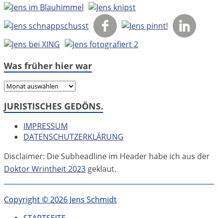
Was früher hier war
Was
früher
JURISTISCHES GEDÖNS.
hier
war
IMPRESSUM
DATENSCHUTZERKLÄRUNG
Disclaimer: Die Subheadline im Header habe ich aus der
Doktor Wrintheit 2023
geklaut.
Copyright © 2026 Jens Schmidt