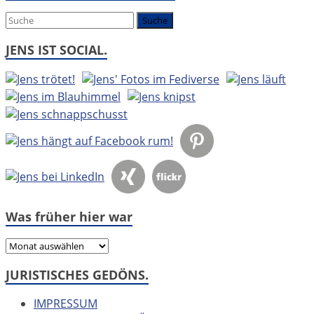
um:
JENS IST SOCIAL.
Was früher hier war
Was
früher
JURISTISCHES GEDÖNS.
hier
war
IMPRESSUM