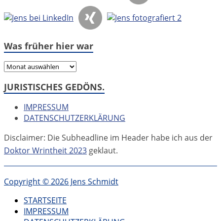
Was früher hier war
Was
früher
JURISTISCHES GEDÖNS.
hier
war
IMPRESSUM
DATENSCHUTZERKLÄRUNG
Disclaimer: Die Subheadline im Header habe ich aus der
Doktor Wrintheit 2023
geklaut.
Copyright © 2026 Jens Schmidt
STARTSEITE
IMPRESSUM