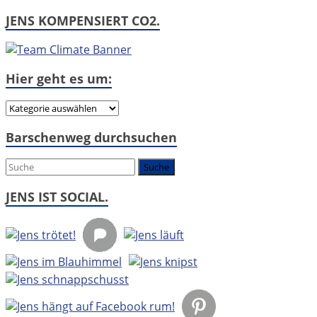
JENS KOMPENSIERT CO2.
Hier geht es um:
Hier
geht
Barschenweg durchsuchen
es
um:
JENS IST SOCIAL.