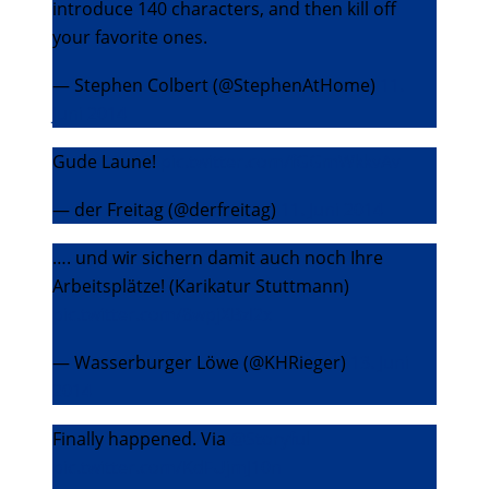
introduce 140 characters, and then kill off
your favorite ones.
— Stephen Colbert (@StephenAtHome)
11.
Juni 2014
Gude Laune!
pic.twitter.com/fGGmWkkvAv
— der Freitag (@derfreitag)
11. Juni 2014
…. und wir sichern damit auch noch Ihre
Arbeitsplätze! (Karikatur Stuttmann)
pic.twitter.com/8wpjXBzI2x
— Wasserburger Löwe (@KHRieger)
13. Juni
2014
Finally happened. Via
@Storyful
pic.twitter.com/KdFUjmJ10n