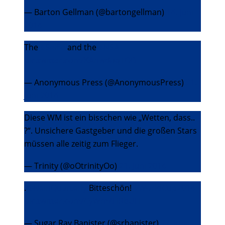
— Barton Gellman (@bartongellman)
14. Juni
2014
The
#Selfie
and the
#NSA
pic.twitter.com/KAnwdoqTOD
— Anonymous Press (@AnonymousPress)
21.
Juni 2014
Diese WM ist ein bisschen wie „Wetten, dass..
?“. Unsichere Gastgeber und die großen Stars
müssen alle zeitig zum Flieger.
— Trinity (@oOtrinityOo)
21. Juni 2014
.
@NeinQuarterly
Bitteschön!
#WorldCup2014
pic.twitter.com/CyWmZHRbUH
— Sugar Ray Banister (@srbanister)
22. Juni