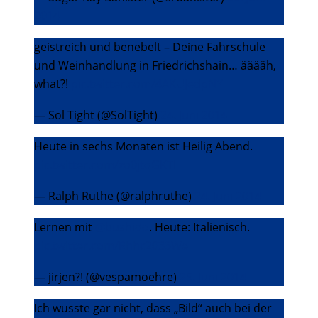
2014
geistreich und benebelt – Deine Fahrschule
und Weinhandlung in Friedrichshain… ääääh,
what?!
pic.twitter.com/4AKUJedpNY
— Sol Tight (@SolTight)
24. Juni 2014
Heute in sechs Monaten ist Heilig Abend.
pic.twitter.com/zo0jtqGKTL
— Ralph Ruthe (@ralphruthe)
24. Juni 2014
Lernen mit
@bushido
. Heute: Italienisch.
pic.twitter.com/Rhhc2033We
— jirjen?! (@vespamoehre)
25. Juni 2014
Ich wusste gar nicht, dass „Bild“ auch bei der