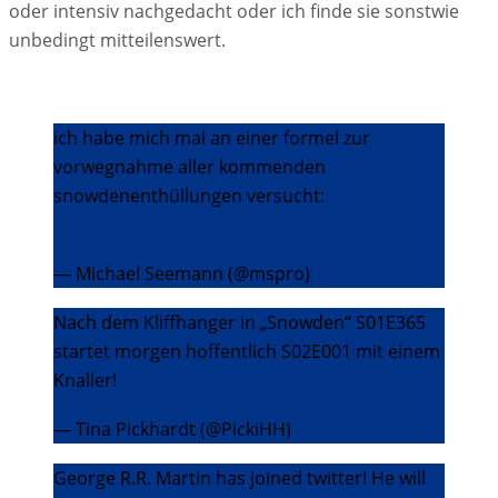
oder intensiv nachgedacht oder ich finde sie sonstwie
unbedingt mitteilenswert.
ich habe mich mal an einer formel zur
vorwegnahme aller kommenden
snowdenenthüllungen versucht:
pic.twitter.com/sFk86qPNNO
— Michael Seemann (@mspro)
1. Juni 2014
Nach dem Kliffhanger in „Snowden“ S01E365
startet morgen hoffentlich S02E001 mit einem
Knaller!
— Tina Pickhardt (@PickiHH)
5. Juni 2014
George R.R. Martin has joined twitter! He will