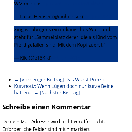
WM mitspielt.
pic.twitter.com/IzjVFxk5Zd
— Lukas Heinser (@einheinser)
26. Juni 2014
Xing ist übrigens ein indianisches Wort und
steht für „Sammelplatz derer, die als Kind vom
Pferd gefallen sind. Mit dem Kopf zuerst.“
— Kiki (@e13Kiki)
26. Juni 2014
← [Vorheriger Beitrag]
Das Wurst-Prinzip!
Kurznotiz: Wenn Lügen doch nur kurze Beine
hätten…
→ [Nächster Beitrag]
Schreibe einen Kommentar
Deine E-Mail-Adresse wird nicht veröffentlicht.
Erforderliche Felder sind mit
*
markiert