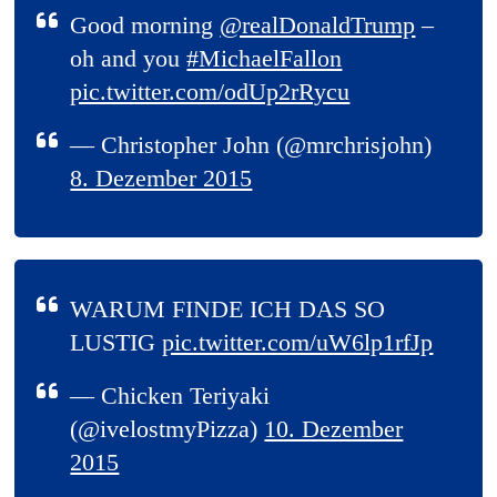
Good morning
@realDonaldTrump
–
oh and you
#MichaelFallon
pic.twitter.com/odUp2rRycu
— Christopher John (@mrchrisjohn)
8. Dezember 2015
WARUM FINDE ICH DAS SO
LUSTIG
pic.twitter.com/uW6lp1rfJp
— Chicken Teriyaki
(@ivelostmyPizza)
10. Dezember
2015