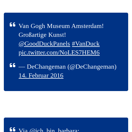
Van Gogh Museum Amsterdam!
Großartige Kunst!
@GoodDuckPanels
#VanDuck
pic.twitter.com/NoLES7HEM6
— DeChangeman (@DeChangeman)
14. Februar 2016
Via
@ich_bin_barbara
: