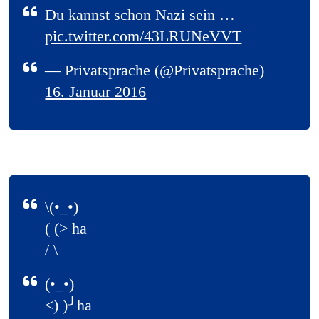
Du kannst schon Nazi sein …
pic.twitter.com/43LRUNeVVT
— Privatsprache (@Privatsprache)
16. Januar 2016
\(•_•)
( (> ha
/ \
(•_•)
<) )╯ha