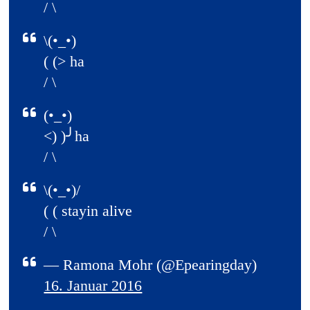
/ \
\(•_•)
( (> ha
/ \
(•_•)
<) )╯ha
/ \
\(•_•)/
( ( stayin alive
/ \
— Ramona Mohr (@Epearingday)
16. Januar 2016