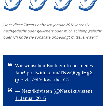
Über diese Tweets habe ich Januar 2016 intensiv
nachgedacht oder gekichert oder mich schlapp gelacht
oder ich finde sie sonstwie unbedingt mitteilenswert:
Wir wünschen Euch ein frohes neues
Jahr!
pic.twitter.com/TNwQQg0HgX
(pic via
@Follow_the_G
)
— Netz4ktivisten (@Netz4ktivisten)
1. Januar 2016