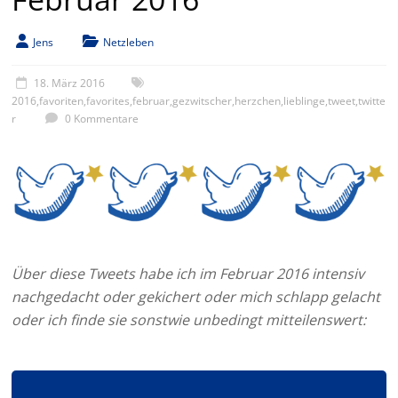
Jens
Netzleben
18. März 2016
2016
,
favoriten
,
favorites
,
februar
,
gezwitscher
,
herzchen
,
lieblinge
,
tweet
,
twitte
r
0 Kommentare
Über diese Tweets habe ich im Februar 2016 intensiv
nachgedacht oder gekichert oder mich schlapp gelacht
oder ich finde sie sonstwie unbedingt mitteilenswert: