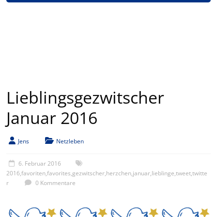
Lieblingsgezwitscher
Januar 2016
Jens
Netzleben
6. Februar 2016
2016
,
favoriten
,
favorites
,
gezwitscher
,
herzchen
,
januar
,
lieblinge
,
tweet
,
twitte
r
0 Kommentare