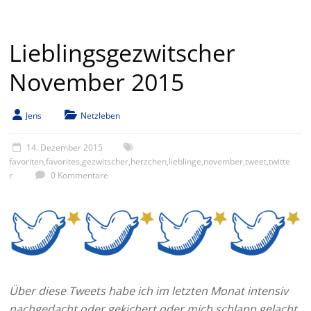
Lieblingsgezwitscher
November 2015
Jens
Netzleben
14. Dezember 2015
favoriten
,
favorites
,
gezwitscher
,
herzchen
,
lieblinge
,
november
,
tweet
,
twitte
r
0 Kommentare
Über diese Tweets habe ich im letzten Monat intensiv
nachgedacht oder gekichert oder mich schlapp gelacht