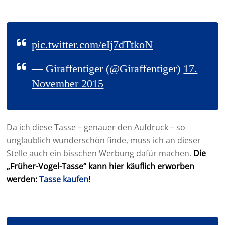
pic.twitter.com/eIj7dTtkoN
— Giraffentiger (@Giraffentiger)
17.
November 2015
Da ich diese Tasse – genauer den Aufdruck – so
unglaublich wunderschön finde, muss ich an dieser
Stelle auch ein bisschen Werbung dafür machen.
Die
„Früher-Vogel-Tasse“ kann hier käuflich erworben
werden:
Tasse kaufen
!