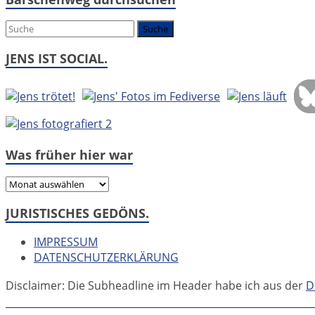
es
um:
JENS IST SOCIAL.
Was früher hier war
Was
früher
JURISTISCHES GEDÖNS.
hier
war
IMPRESSUM
DATENSCHUTZERKLÄRUNG
Disclaimer: Die Subheadline im Header habe ich aus der
D