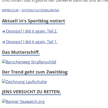
Und notiert das Ergebnis der Denkerei dann ab und an hier 
IMPRESSUM
|
DATENSCHUTZERKLÄRUNG
Aktuell in’s Sportblog notiert
➜ Oooops? I did it again. Teil 2.
➜ Oooops? I did it again. Teil 1.
Das Mutterschiff.
Der Trend geht zum Zweitblog
JENS VERSUCHT ZU RETTEN.