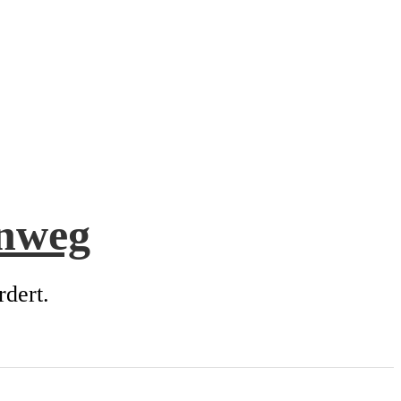
enweg
rdert.