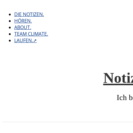
Skip
to
DIE NOTIZEN.
content
HÖREN.
ABOUT.
TEAM CLIMATE.
LAUFEN.➚
Noti
Ich b