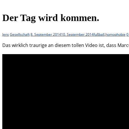
Der Tag wird kommen.
Jens
Gesellschaft
8. September 2014
10. September 2014
fußball
,
homophobie
0
Das wirklich traurige an diesem tollen Video ist, dass M