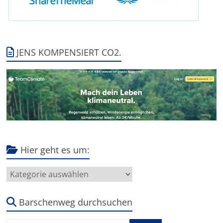
JENS KOMPENSIERT CO2.
Hier geht es um:
Hier
geht
es
um:
Barschenweg durchsuchen