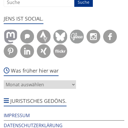
JENS IST SOCIAL.
Was früher hier war
Was
früher
hier
war
JURISTISCHES GEDÖNS.
IMPRESSUM
DATENSCHUTZERKLÄRUNG