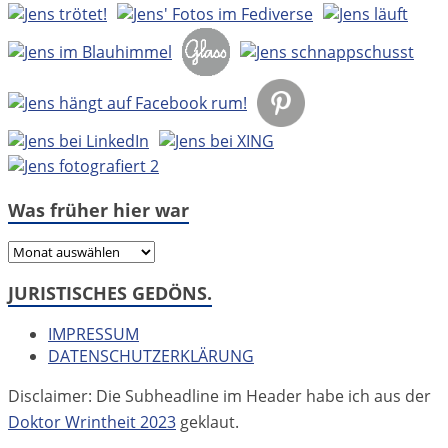
Was früher hier war
Was
früher
JURISTISCHES GEDÖNS.
hier
war
IMPRESSUM
DATENSCHUTZERKLÄRUNG
Disclaimer: Die Subheadline im Header habe ich aus der
Doktor Wrintheit 2023
geklaut.