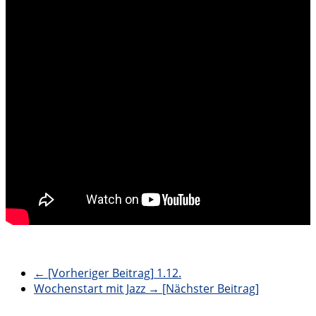
← [Vorheriger Beitrag]
1.12.
Wochenstart mit Jazz
→ [Nächster Beitrag]