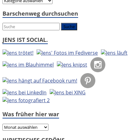
Hier
geht
Barschenweg durchsuchen
es
um:
JENS IST SOCIAL.
Was früher hier war
Was
früher
JURISTISCHES GEDÖNS.