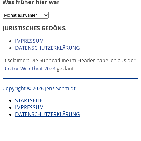
Was früher hier war
Was
früher
JURISTISCHES GEDÖNS.
hier
war
IMPRESSUM
DATENSCHUTZERKLÄRUNG
Disclaimer: Die Subheadline im Header habe ich aus der
Doktor Wrintheit 2023
geklaut.
Copyright © 2026 Jens Schmidt
STARTSEITE
IMPRESSUM
DATENSCHUTZERKLÄRUNG