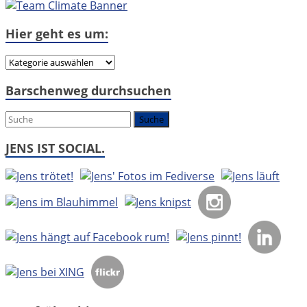
Hier geht es um:
Hier
geht
Barschenweg durchsuchen
es
um:
JENS IST SOCIAL.