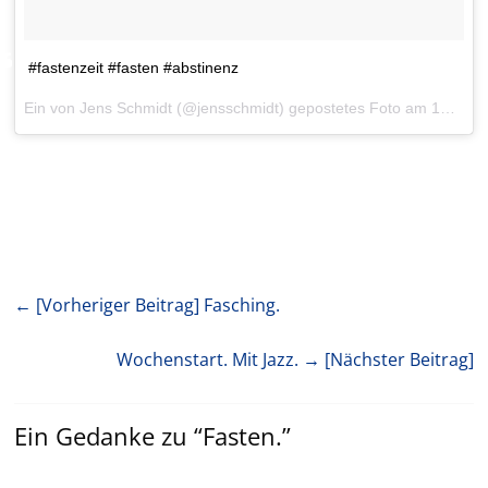
#fastenzeit #fasten #abstinenz
Ein von Jens Schmidt (@jensschmidt) gepostetes Foto am
10. Feb 2016 um 5:51 Uhr
← [Vorheriger Beitrag]
Fasching.
Wochenstart. Mit Jazz.
→ [Nächster Beitrag]
Ein Gedanke zu “
Fasten.
”