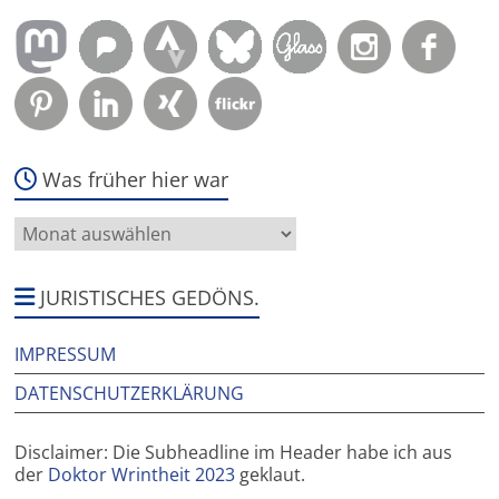
Was früher hier war
Was
früher
hier
war
JURISTISCHES GEDÖNS.
IMPRESSUM
DATENSCHUTZERKLÄRUNG
Disclaimer: Die Subheadline im Header habe ich aus
der
Doktor Wrintheit 2023
geklaut.