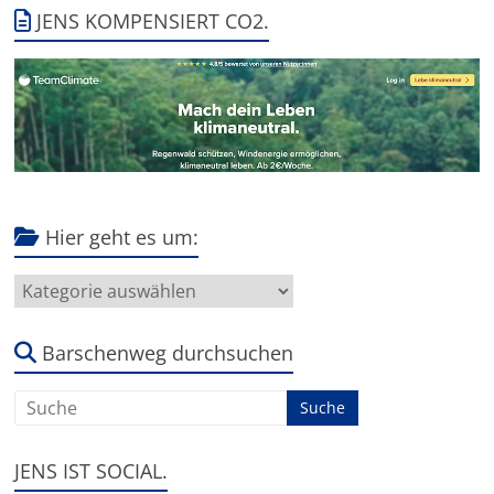
JENS KOMPENSIERT CO2.
Hier geht es um:
Hier
geht
es
um:
Barschenweg durchsuchen
JENS IST SOCIAL.