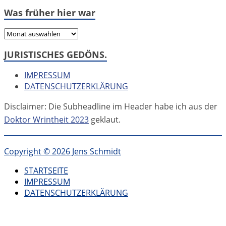
Was früher hier war
Was
früher
JURISTISCHES GEDÖNS.
hier
war
IMPRESSUM
DATENSCHUTZERKLÄRUNG
Disclaimer: Die Subheadline im Header habe ich aus der
Doktor Wrintheit 2023
geklaut.
Copyright © 2026 Jens Schmidt
STARTSEITE
IMPRESSUM
DATENSCHUTZERKLÄRUNG