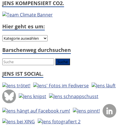
JENS KOMPENSIERT CO2.
Hier geht es um:
Hier
geht
Barschenweg durchsuchen
es
um:
JENS IST SOCIAL.