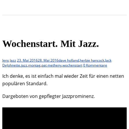
Wochenstart. Mit Jazz.
Jens
Jazz
23. Mai 2016
28. Mai 2016
dave holland
,
herbie hancock
,
Jack
DeJohnette
,
jazz
,
montag
,
pat metheny
,
wochenstart
0 Kommentare
Ich denke, es ist einfach mal wieder Zeit für einen netten
populären Standard.
Dargeboten von gepflegter Jazzprominenz.