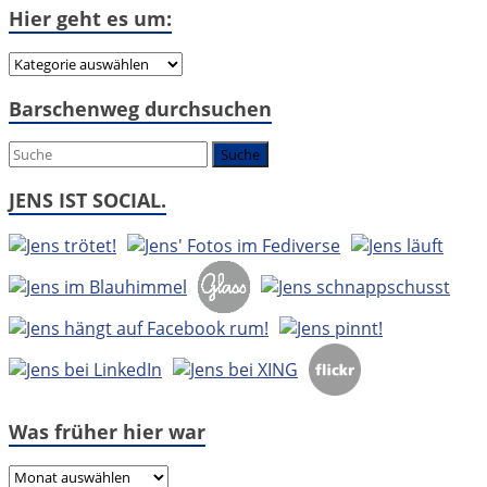
Hier geht es um:
Hier
geht
Barschenweg durchsuchen
es
um:
JENS IST SOCIAL.
Was früher hier war
Was