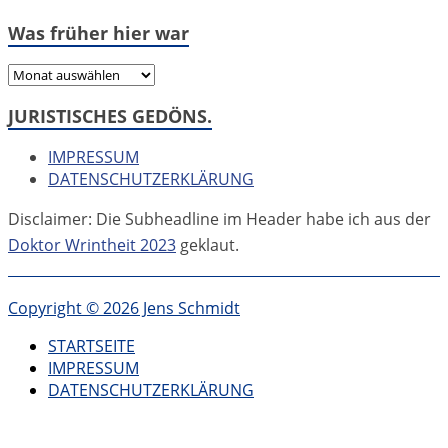
Was früher hier war
Was
früher
JURISTISCHES GEDÖNS.
hier
war
IMPRESSUM
DATENSCHUTZERKLÄRUNG
Disclaimer: Die Subheadline im Header habe ich aus der
Doktor Wrintheit 2023
geklaut.
Copyright © 2026 Jens Schmidt
STARTSEITE
IMPRESSUM
DATENSCHUTZERKLÄRUNG