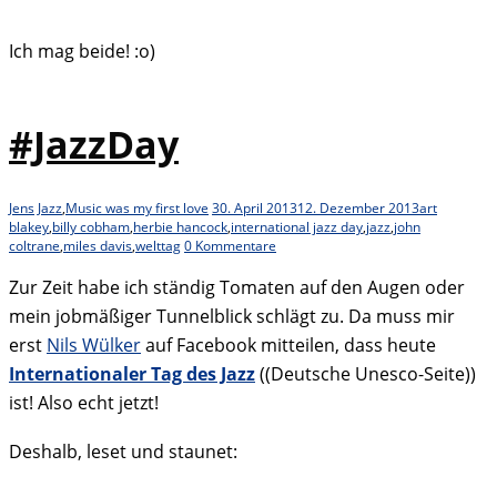
Ich mag beide! :o)
#JazzDay
Jens
Jazz
,
Music was my first love
30. April 2013
12. Dezember 2013
art
blakey
,
billy cobham
,
herbie hancock
,
international jazz day
,
jazz
,
john
coltrane
,
miles davis
,
welttag
0 Kommentare
Zur Zeit habe ich ständig Tomaten auf den Augen oder
mein jobmäßiger Tunnelblick schlägt zu. Da muss mir
erst
Nils Wülker
auf Facebook mitteilen, dass heute
Internationaler Tag des Jazz
((Deutsche Unesco-Seite))
ist! Also echt jetzt!
Deshalb, leset und staunet: