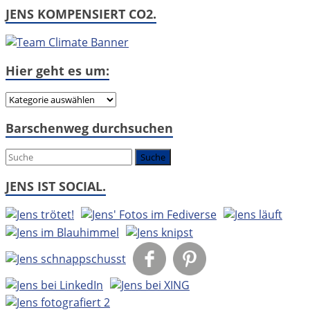
JENS KOMPENSIERT CO2.
Hier geht es um:
Hier
geht
Barschenweg durchsuchen
es
um:
JENS IST SOCIAL.