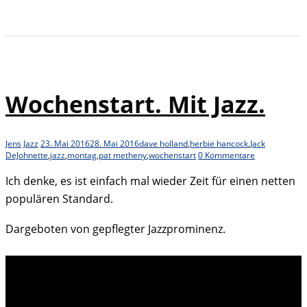
Wochenstart. Mit Jazz.
Jens
Jazz
23. Mai 2016
28. Mai 2016
dave holland
,
herbie hancock
,
Jack
DeJohnette
,
jazz
,
montag
,
pat metheny
,
wochenstart
0 Kommentare
Ich denke, es ist einfach mal wieder Zeit für einen netten
populären Standard.
Dargeboten von gepflegter Jazzprominenz.