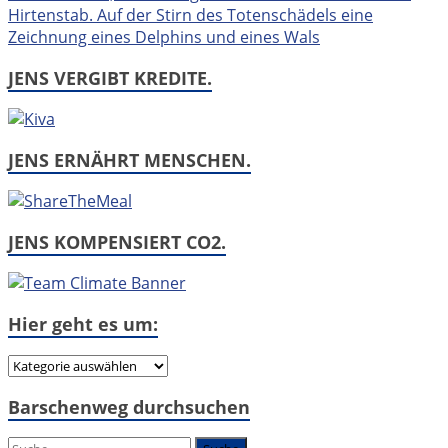
JENS VERGIBT KREDITE.
JENS ERNÄHRT MENSCHEN.
JENS KOMPENSIERT CO2.
Hier geht es um:
Hier
geht
Barschenweg durchsuchen
es
um: