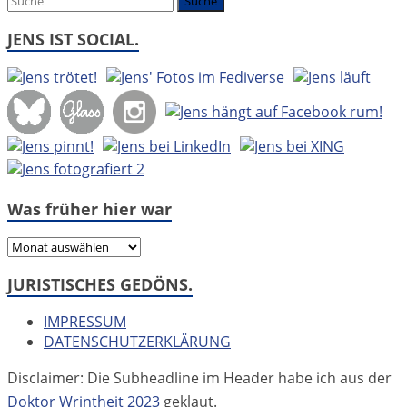
JENS IST SOCIAL.
Was früher hier war
Was
früher
JURISTISCHES GEDÖNS.
hier
war
IMPRESSUM
DATENSCHUTZERKLÄRUNG
Disclaimer: Die Subheadline im Header habe ich aus der
Doktor Wrintheit 2023
geklaut.