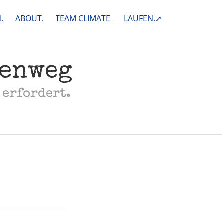
.
ABOUT.
TEAM CLIMATE.
LAUFEN.➚
henweg
 erfordert.