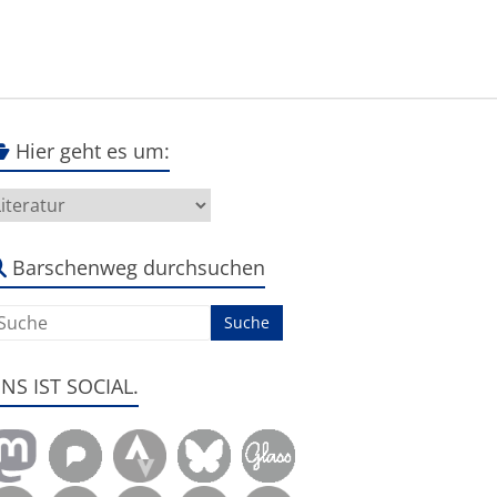
Hier geht es um:
ier
eht
s
m:
Barschenweg durchsuchen
ENS IST SOCIAL.