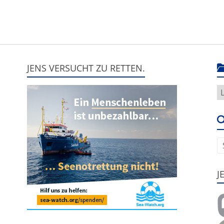
JENS VERSUCHT ZU RETTEN.
H
g
e
u
J
,