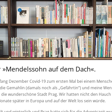
r »Mendelssohn auf dem Dach«.
Anfang Dezember Covid-19 zum ersten Mal bei einem Mensche
die Gemahlin (damals noch als „Gefährtin“) und meine Wenig
 die wunderschöne Stadt Prag. Wir hatten nicht den Hauch
Monate später in Europa und auf der Welt los sein würde.
lt und winterlich und Prag hatte sich für die Adventszeit wu