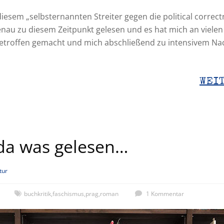
iesem „selbsternannten Streiter gegen die political correct
enau zu diesem Zeitpunkt gelesen und es hat mich an vielen 
betroffen gemacht und mich abschließend zu intensivem N
WEI
 da was gelesen…
tur
buchkritik
,
faschismus
,
prag
,
roman
1 Kommentar