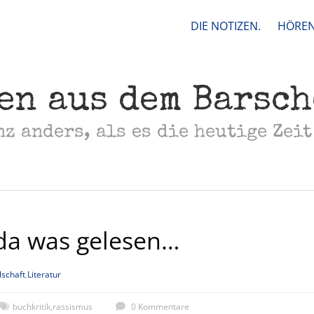
DIE NOTIZEN.
HÖREN
en aus dem Barsc
nz anders, als es die heutige Zeit
 da was gelesen…
lschaft
,
Literatur
buchkritik
,
rassismus
0 Kommentare