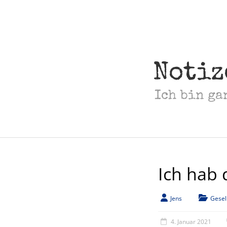
Skip
to
content
Notiz
Ich bin ga
Ich hab
Jens
Gesel
4. Januar 2021