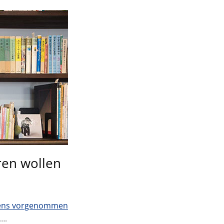
ren wollen
ztens vorgenommen
….