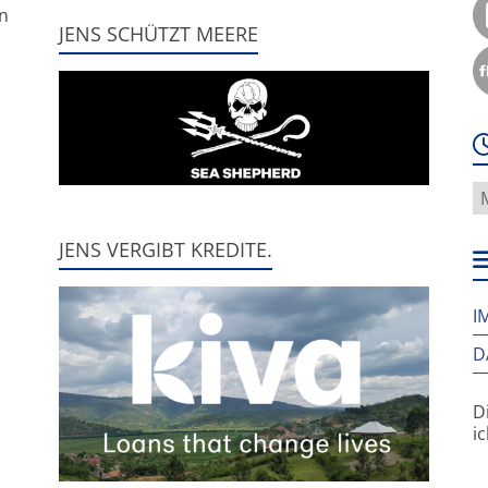
nn
JENS SCHÜTZT MEERE
W
f
h
JENS VERGIBT KREDITE.
w
I
D
D
i