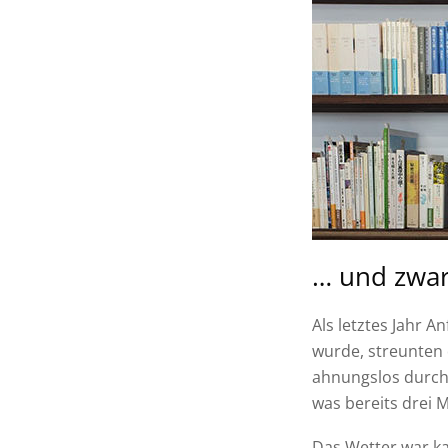
… und zwa
Als letztes Jahr 
wurde, streunten 
ahnungslos durch
was bereits drei 
Das Wetter war ka