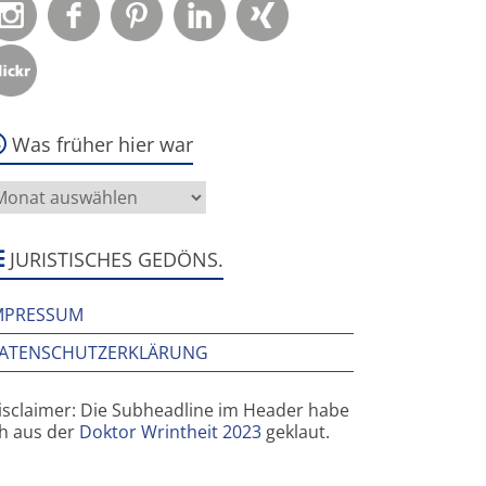
Was früher hier war
as
rüher
ier
ar
JURISTISCHES GEDÖNS.
MPRESSUM
ATENSCHUTZERKLÄRUNG
isclaimer: Die Subheadline im Header habe
ch aus der
Doktor Wrintheit 2023
geklaut.