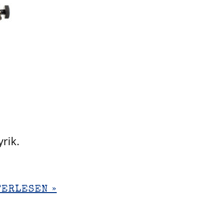
rik.
TERLESEN »