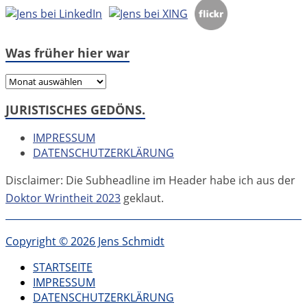
Was früher hier war
Was
früher
JURISTISCHES GEDÖNS.
hier
war
IMPRESSUM
DATENSCHUTZERKLÄRUNG
Disclaimer: Die Subheadline im Header habe ich aus der
Doktor Wrintheit 2023
geklaut.
Copyright © 2026 Jens Schmidt
STARTSEITE
IMPRESSUM
DATENSCHUTZERKLÄRUNG