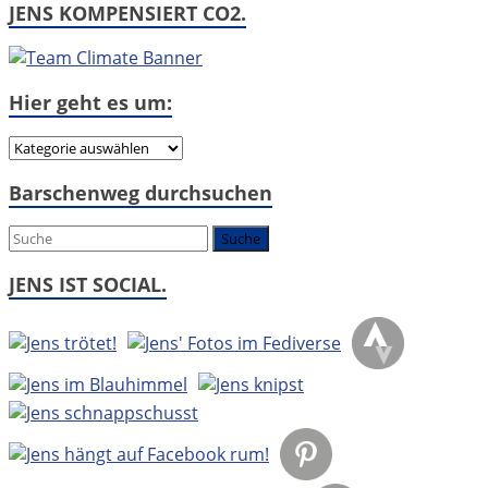
JENS KOMPENSIERT CO2.
Hier geht es um:
Hier
geht
Barschenweg durchsuchen
es
um:
JENS IST SOCIAL.