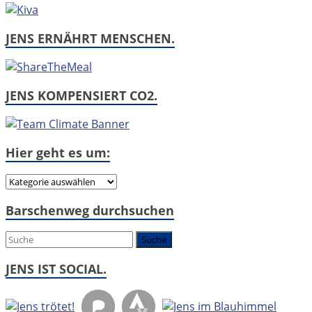
JENS ERNÄHRT MENSCHEN.
JENS KOMPENSIERT CO2.
Hier geht es um:
Hier
geht
Barschenweg durchsuchen
es
um:
JENS IST SOCIAL.