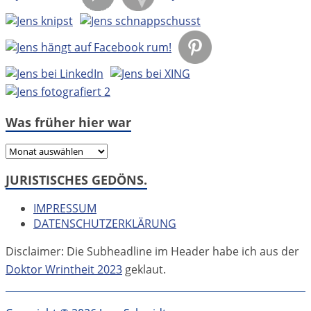
Was früher hier war
Was
früher
JURISTISCHES GEDÖNS.
hier
war
IMPRESSUM
DATENSCHUTZERKLÄRUNG
Disclaimer: Die Subheadline im Header habe ich aus der
Doktor Wrintheit 2023
geklaut.