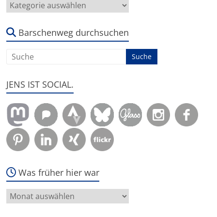
Hier
geht
es
um:
Barschenweg durchsuchen
JENS IST SOCIAL.
Was früher hier war
Was
früher
hier