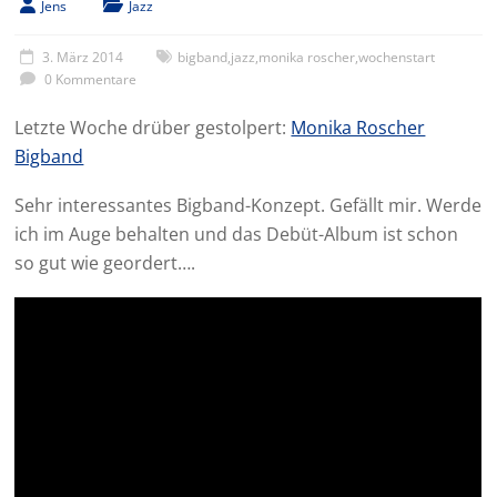
Jens
Jazz
3. März 2014
bigband
,
jazz
,
monika roscher
,
wochenstart
0 Kommentare
Letzte Woche drüber gestolpert:
Monika Roscher
Bigband
Sehr interessantes Bigband-Konzept. Gefällt mir. Werde
ich im Auge behalten und das Debüt-Album ist schon
so gut wie geordert….