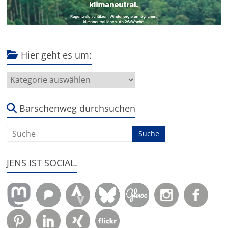
Hier geht es um:
Hier
geht
es
um:
Barschenweg durchsuchen
JENS IST SOCIAL.