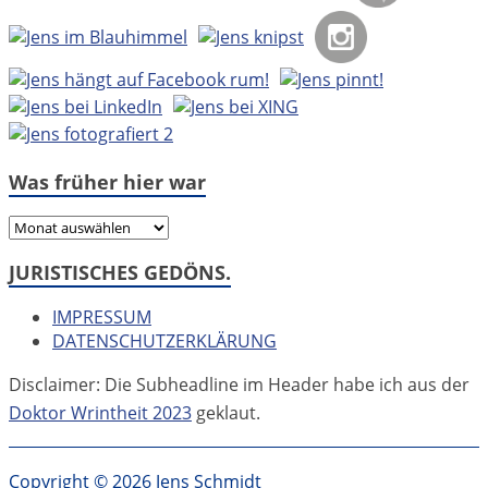
Was früher hier war
Was
früher
JURISTISCHES GEDÖNS.
hier
war
IMPRESSUM
DATENSCHUTZERKLÄRUNG
Disclaimer: Die Subheadline im Header habe ich aus der
Doktor Wrintheit 2023
geklaut.
Copyright © 2026 Jens Schmidt