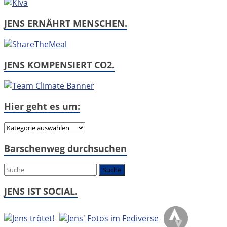
JENS ERNÄHRT MENSCHEN.
JENS KOMPENSIERT CO2.
Hier geht es um:
Hier
geht
Barschenweg durchsuchen
es
um:
JENS IST SOCIAL.