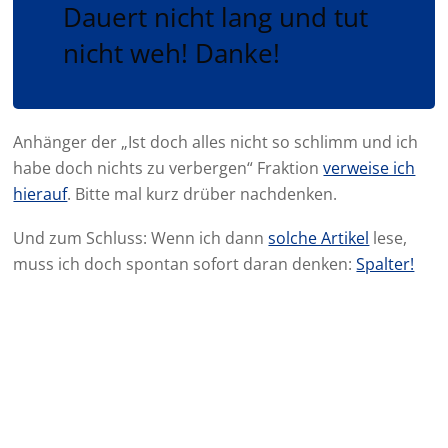
Dauert nicht lang und tut
nicht weh! Danke!
Anhänger der „Ist doch alles nicht so schlimm und ich
habe doch nichts zu verbergen“ Fraktion
verweise ich
hierauf
. Bitte mal kurz drüber nachdenken.
Und zum Schluss: Wenn ich dann
solche Artikel
lese,
muss ich doch spontan sofort daran denken:
Spalter!