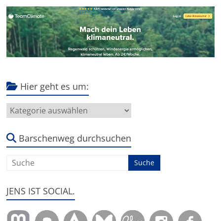
Hier geht es um:
Hier
geht
es
um:
Barschenweg durchsuchen
JENS IST SOCIAL.