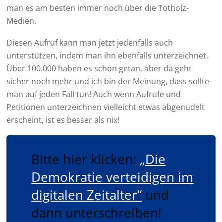
man es am besten immer noch über die Totholz-
Medien.
Diesen Aufruf kann man jetzt jedenfalls auch
unterstützen, indem man ihn ebenfalls unterzeichnet.
Über 100.000 haben es schon getan, aber da geht
sicher noch mehr und ich bin der Meinung, dass sollte
man auf jeden Fall tun! Auch wenn Aufrufe und
Petitionen unterzeichnen vielleicht etwas abgenudelt
erscheint, ist es besser als nix!
Bitte hier klicken:
„Die
Demokratie verteidigen im
digitalen Zeitalter“
und
dann unterschreiben!