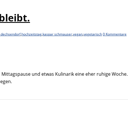
leibt.
 dechsendorf
,
hochzeitstag
,
kaspar schmauser
,
vegan
,
vegetarisch
0 Kommentare
ie Mittagspause und etwas Kulinarik eine eher ruhige Woche
regen.