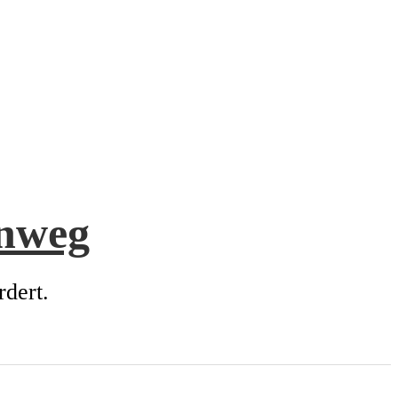
enweg
rdert.