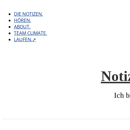
Skip
to
DIE NOTIZEN.
content
HÖREN.
ABOUT.
TEAM CLIMATE.
LAUFEN.➚
Noti
Ich b