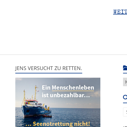
WEI
JENS VERSUCHT ZU RETTEN.
H
g
e
u