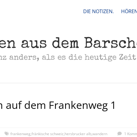
DIE NOTIZEN.
HÖREN
en aus dem Barsc
nz anders, als es die heutige Zeit
 auf dem Frankenweg 1
frankenweg
,
fränkische schweiz
,
hersbrucker alb
,
wandern
1 Komm