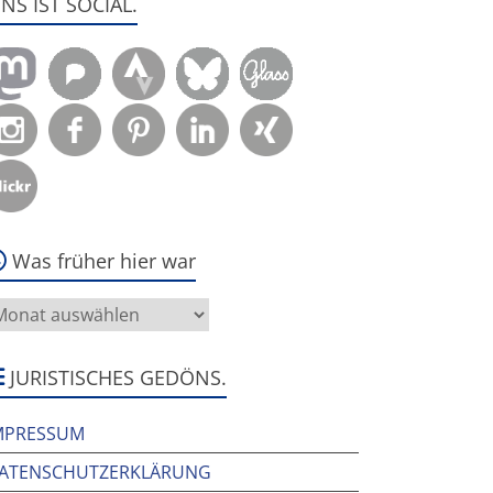
ENS IST SOCIAL.
Was früher hier war
as
rüher
ier
ar
JURISTISCHES GEDÖNS.
MPRESSUM
ATENSCHUTZERKLÄRUNG