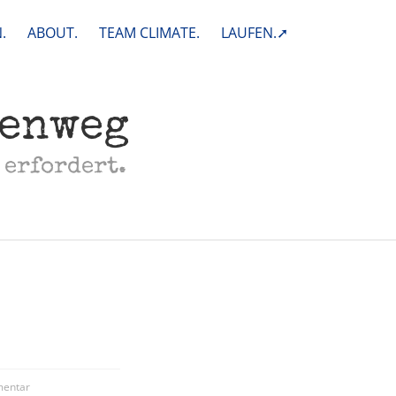
.
ABOUT.
TEAM CLIMATE.
LAUFEN.➚
henweg
 erfordert.
entar