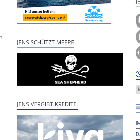
J
,
nn
JENS SCHÜTZT MEERE
W
f
h
JENS VERGIBT KREDITE.
w
I
D