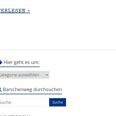
TERLESEN »
Hier geht es um:
ier
eht
s
m:
Barschenweg durchsuchen