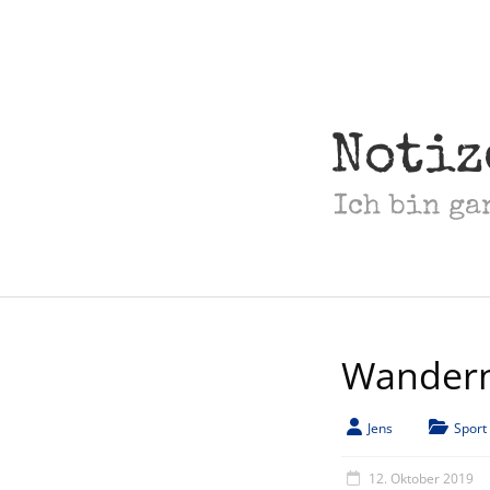
Skip
to
content
Notiz
Ich bin ga
Wandern
Jens
Sport
12. Oktober 2019