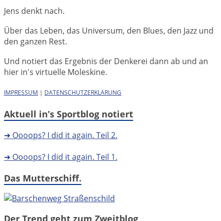
Jens denkt nach.
Über das Leben, das Universum, den Blues, den Jazz und
den ganzen Rest.
Und notiert das Ergebnis der Denkerei dann ab und an
hier in's virtuelle Moleskine.
IMPRESSUM
|
DATENSCHUTZERKLÄRUNG
Aktuell in’s Sportblog notiert
➜ Oooops? I did it again. Teil 2.
➜ Oooops? I did it again. Teil 1.
Das Mutterschiff.
Der Trend geht zum Zweitblog