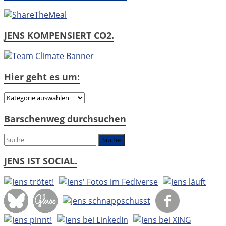
JENS KOMPENSIERT CO2.
Hier geht es um:
Hier
geht
Barschenweg durchsuchen
es
um:
JENS IST SOCIAL.