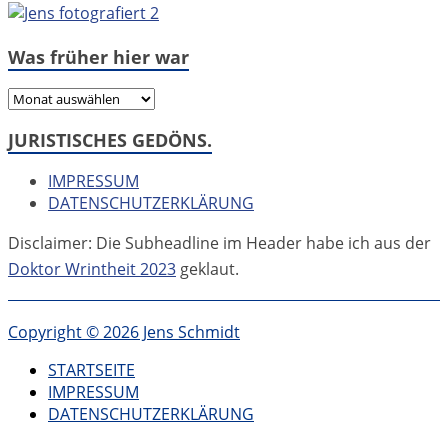
Was früher hier war
Was
früher
JURISTISCHES GEDÖNS.
hier
war
IMPRESSUM
DATENSCHUTZERKLÄRUNG
Disclaimer: Die Subheadline im Header habe ich aus der
Doktor Wrintheit 2023
geklaut.
Copyright © 2026 Jens Schmidt
STARTSEITE
IMPRESSUM
DATENSCHUTZERKLÄRUNG