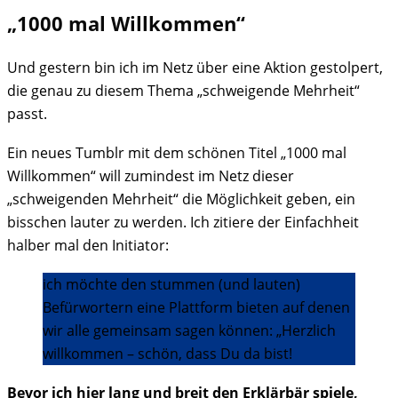
„1000 mal Willkommen“
Und gestern bin ich im Netz über eine Aktion gestolpert,
die genau zu diesem Thema „schweigende Mehrheit“
passt.
Ein neues Tumblr mit dem schönen Titel „1000 mal
Willkommen“ will zumindest im Netz dieser
„schweigenden Mehrheit“ die Möglichkeit geben, ein
bisschen lauter zu werden. Ich zitiere der Einfachheit
halber mal den Initiator:
ich möchte den stummen (und lauten)
Befürwortern eine Plattform bieten auf denen
wir alle gemeinsam sagen können: „Herzlich
willkommen – schön, dass Du da bist!
Bevor ich hier lang und breit den Erklärbär spiele,