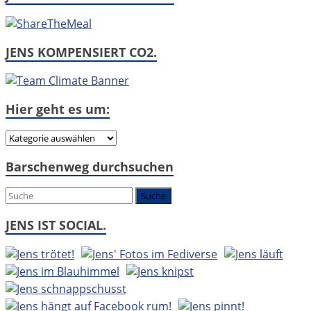
JENS KOMPENSIERT CO2.
Hier geht es um:
Hier
geht
Barschenweg durchsuchen
es
um:
JENS IST SOCIAL.