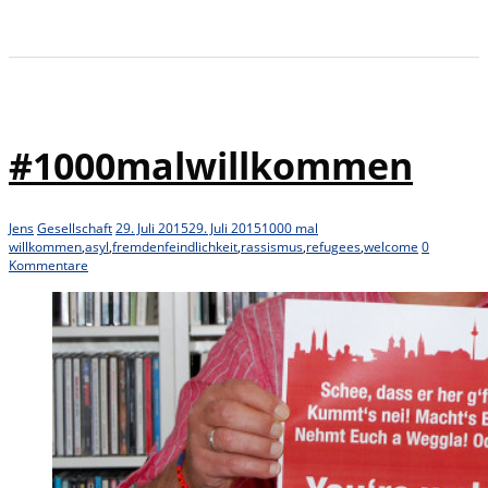
#1000malwillkommen
Jens
Gesellschaft
29. Juli 2015
29. Juli 2015
1000 mal
willkommen
,
asyl
,
fremdenfeindlichkeit
,
rassismus
,
refugees
,
welcome
0
Kommentare