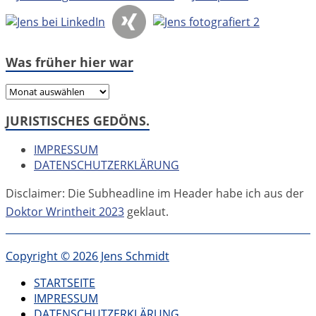
Was früher hier war
Was
früher
JURISTISCHES GEDÖNS.
hier
war
IMPRESSUM
DATENSCHUTZERKLÄRUNG
Disclaimer: Die Subheadline im Header habe ich aus der
Doktor Wrintheit 2023
geklaut.
Copyright © 2026 Jens Schmidt
STARTSEITE
IMPRESSUM
DATENSCHUTZERKLÄRUNG