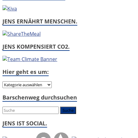
JENS ERNÄHRT MENSCHEN.
JENS KOMPENSIERT CO2.
Hier geht es um:
Hier
geht
Barschenweg durchsuchen
es
um:
JENS IST SOCIAL.