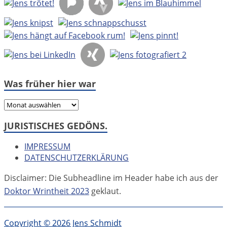
Was früher hier war
Was
früher
JURISTISCHES GEDÖNS.
hier
war
IMPRESSUM
DATENSCHUTZERKLÄRUNG
Disclaimer: Die Subheadline im Header habe ich aus der
Doktor Wrintheit 2023
geklaut.
Copyright © 2026 Jens Schmidt