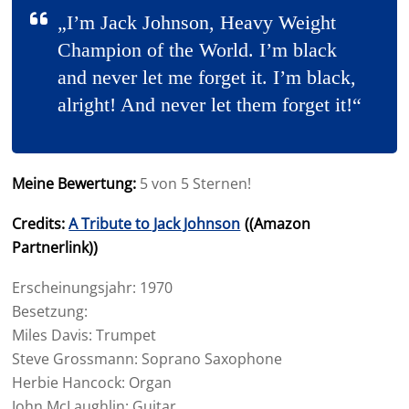
„I’m Jack Johnson, Heavy Weight
Champion of the World. I’m black
and never let me forget it. I’m black,
alright! And never let them forget it!“
Meine Bewertung:
5 von 5 Sternen!
Credits:
A Tribute to Jack Johnson
((Amazon
Partnerlink))
Erscheinungsjahr: 1970
Besetzung:
Miles Davis: Trumpet
Steve Grossmann: Soprano Saxophone
Herbie Hancock: Organ
John McLaughlin: Guitar