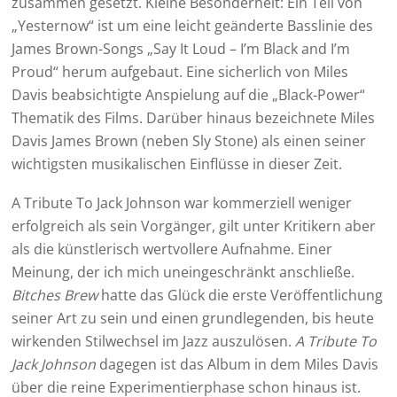
zusammen gesetzt. Kleine Besonderheit: Ein Teil von
„Yesternow“ ist um eine leicht geänderte Basslinie des
James Brown-Songs „Say It Loud – I’m Black and I’m
Proud“ herum aufgebaut. Eine sicherlich von Miles
Davis beabsichtigte Anspielung auf die „Black-Power“
Thematik des Films. Darüber hinaus bezeichnete Miles
Davis James Brown (neben Sly Stone) als einen seiner
wichtigsten musikalischen Einflüsse in dieser Zeit.
A Tribute To Jack Johnson war kommerziell weniger
erfolgreich als sein Vorgänger, gilt unter Kritikern aber
als die künstlerisch wertvollere Aufnahme. Einer
Meinung, der ich mich uneingeschränkt anschließe.
Bitches Brew
hatte das Glück die erste Veröffentlichung
seiner Art zu sein und einen grundlegenden, bis heute
wirkenden Stilwechsel im Jazz auszulösen.
A Tribute To
Jack Johnson
dagegen ist das Album in dem Miles Davis
über die reine Experimentierphase schon hinaus ist.