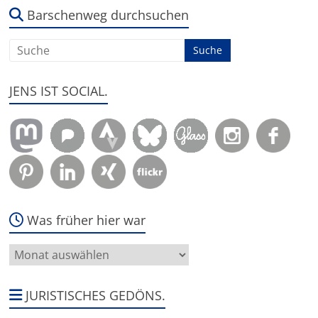
um:
Barschenweg durchsuchen
JENS IST SOCIAL.
Was früher hier war
Was
früher
hier
war
JURISTISCHES GEDÖNS.