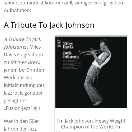
seiner, zumindest kommerziell, weniger erfolgreichen
Aufnahmen:
A Tribute To Jack Johnson
A Tribute To Jack
Johnsen
ist Miles
Davis Folgealbum
zu
Bitches Brew
,
jenem berühmten
Werk das als
Initialzündung des
Jazzrock, genauer
gesagt des
„Fusion-Jazz“ gilt.
I’m Jack Johnson, Heavy Weight
War in den 50er
Champion of the World. I’m
Jahren der Jazz