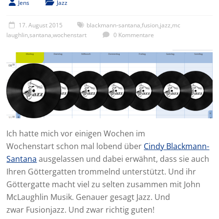
Jens
Jazz
17. August 2015
blackmann-santana
,
fusion
,
jazz
,
mc
laughlin
,
santana
,
wochenstart
0 Kommentare
Ich hatte mich vor einigen Wochen im
Wochenstart schon mal lobend über
Cindy Blackmann-
Santana
ausgelassen und dabei erwähnt, dass sie auch
Ihren Göttergatten trommelnd unterstützt. Und ihr
Göttergatte macht viel zu selten zusammen mit John
McLaughlin Musik. Genauer gesagt Jazz. Und
zwar Fusionjazz. Und zwar richtig guten!