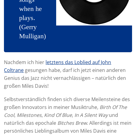
when he
plays.
(Gerry
Mulligan)
Nachdem ich hier
letztens das Loblied auf John
Coltrane
gesungen habe, darf ich jetzt einen anderen
Genius das Jazz nicht vernachlässigen – natürlich den
großen Miles Davis!
Selbstverständlich finden sich diverse Meilensteine des
großen Innovators in meiner Musiktruhe,
Birth Of The
Cool
,
Milestones
,
Kind Of Blue
,
In A Silent Way
und
natürlich das epochale
Bitches Brew
. Allerdings ist mein
persönliches Lieblingsalbum von Miles Davis eine