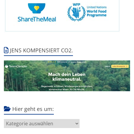
JENS KOMPENSIERT CO2.
Hier geht es um:
Hier
geht
es