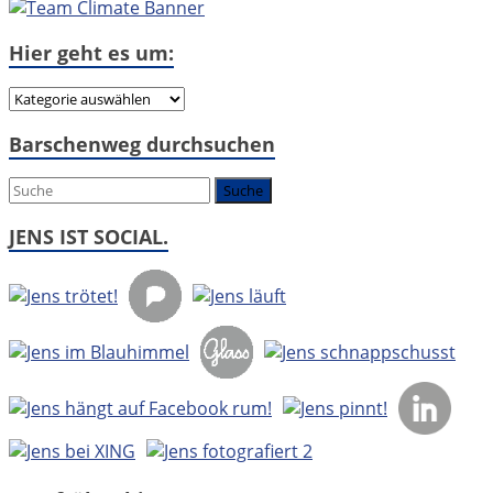
Hier geht es um:
Hier
geht
Barschenweg durchsuchen
es
um:
JENS IST SOCIAL.