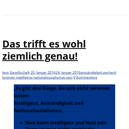
Das trifft es wohl
ziemlich genau!
Jens
Gesellschaft
20. Januar 2016
24. Januar 2016
anständigkeit
,
gerhard
bronner
,
intelligenz
,
nationalsozialismus
,
nazi
0 Kommentare
„Es gibt drei Dinge, die sich nicht vereinen
lassen:
Intelligenz, Anständigkeit und
Nationalsozialismus.
Man kann intelligent und Nazi sein.