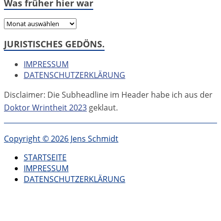
Was früher hier war
Was
früher
JURISTISCHES GEDÖNS.
hier
war
IMPRESSUM
DATENSCHUTZERKLÄRUNG
Disclaimer: Die Subheadline im Header habe ich aus der
Doktor Wrintheit 2023
geklaut.
Copyright © 2026 Jens Schmidt
STARTSEITE
IMPRESSUM
DATENSCHUTZERKLÄRUNG