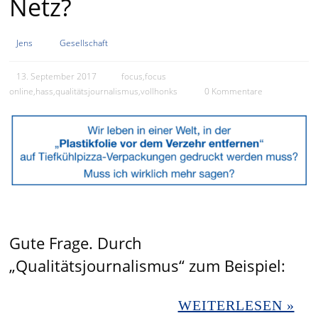
Netz?
Jens
Gesellschaft
13. September 2017
focus
,
focus
online
,
hass
,
qualitätsjournalismus
,
vollhonks
0 Kommentare
Gute Frage. Durch
„Qualitätsjournalismus“ zum Beispiel:
WEITERLESEN »