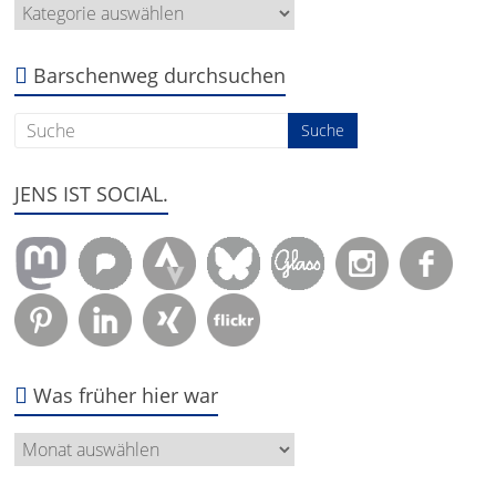
Hier
geht
es
um:
Barschenweg durchsuchen
JENS IST SOCIAL.
Was früher hier war
Was
früher
hier