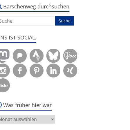
s
m:
Barschenweg durchsuchen
ENS IST SOCIAL.
Was früher hier war
as
rüher
ier