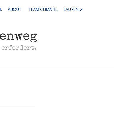
.
ABOUT.
TEAM CLIMATE.
LAUFEN.➚
henweg
 erfordert.