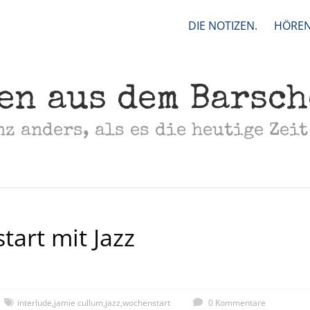
DIE NOTIZEN.
HÖREN
en aus dem Barsc
nz anders, als es die heutige Zeit
art mit Jazz
interlude
,
jamie cullum
,
jazz
,
wochenstart
0 Kommentare