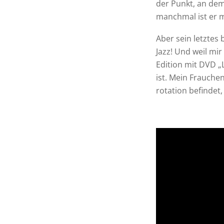
der Punkt, an de
manchmal ist er m
Aber sein letztes 
Jazz! Und weil mi
Edition mit DVD 
ist. Mein Frauchen
rotation befindet