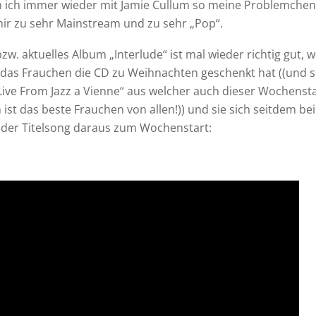
m ich immer wieder mit Jamie Cullum so meine Problemchen
ir zu sehr Mainstream und zu sehr „Pop“.
bzw. aktuelles Album „Interlude“ ist mal wieder richtig gut, w
r das Frauchen die CD zu Weihnachten geschenkt hat ((und 
„Live From Jazz a Vienne“ aus welcher auch dieser Wochen
 ist das beste Frauchen von allen!)) und sie sich seitdem bei
, der Titelsong daraus zum Wochenstart: