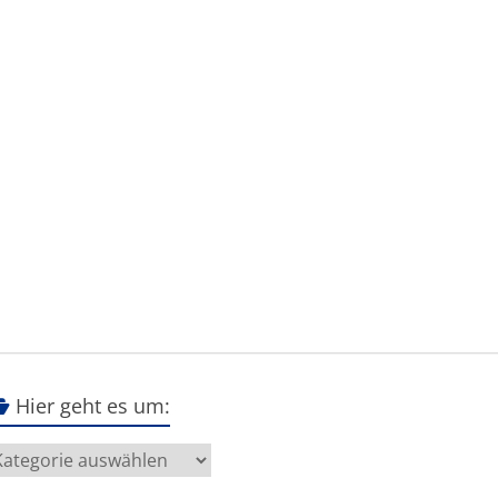
Hier geht es um:
ier
eht