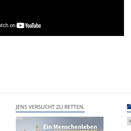
JENS VERSUCHT ZU RETTEN.
H
g