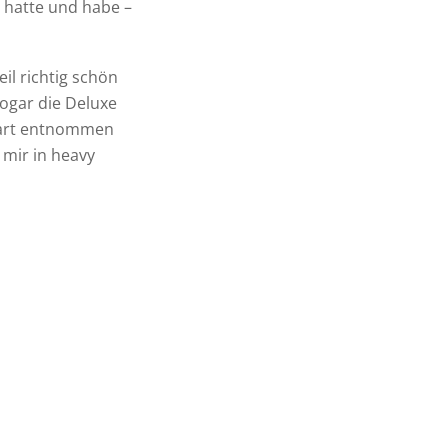
 hatte und habe –
eil richtig schön
sogar die Deluxe
start entnommen
 mir in heavy