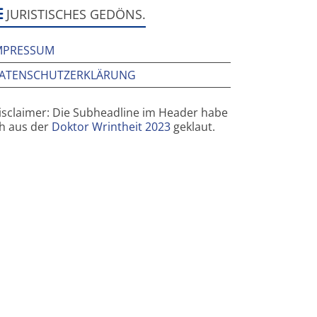
ar
JURISTISCHES GEDÖNS.
MPRESSUM
ATENSCHUTZERKLÄRUNG
isclaimer: Die Subheadline im Header habe
ch aus der
Doktor Wrintheit 2023
geklaut.