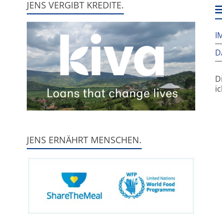
JENS VERGIBT KREDITE.
w
I
D
D
i
JENS ERNÄHRT MENSCHEN.