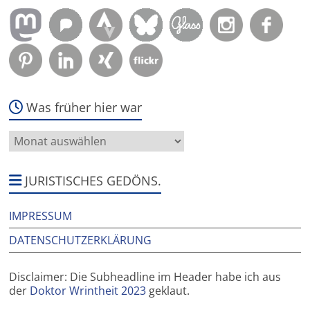
Was früher hier war
Was
früher
hier
war
JURISTISCHES GEDÖNS.
IMPRESSUM
DATENSCHUTZERKLÄRUNG
Disclaimer: Die Subheadline im Header habe ich aus
der
Doktor Wrintheit 2023
geklaut.