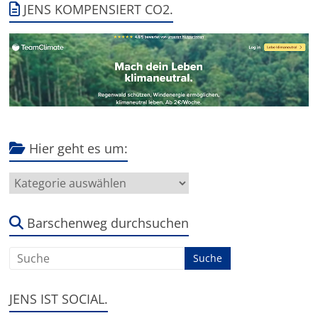
JENS KOMPENSIERT CO2.
Hier geht es um:
Hier
geht
es
um:
Barschenweg durchsuchen
JENS IST SOCIAL.