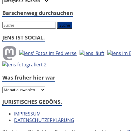
Hier
geht
Barschenweg durchsuchen
es
um:
JENS IST SOCIAL.
Was früher hier war
Was
früher
JURISTISCHES GEDÖNS.
hier
war
IMPRESSUM
DATENSCHUTZERKLÄRUNG