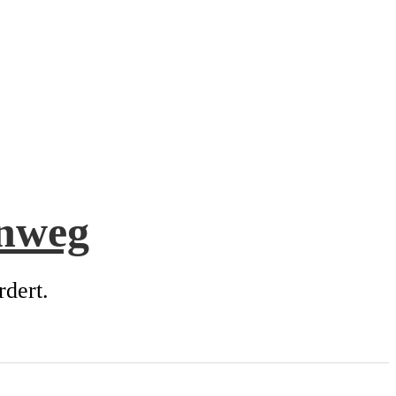
enweg
rdert.