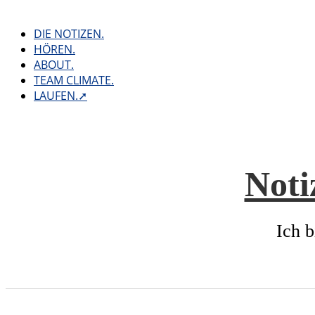
Skip
to
DIE NOTIZEN.
content
HÖREN.
ABOUT.
TEAM CLIMATE.
LAUFEN.➚
Noti
Ich b