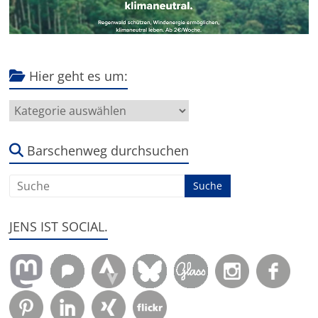
Hier geht es um:
Hier
geht
es
um:
Barschenweg durchsuchen
JENS IST SOCIAL.