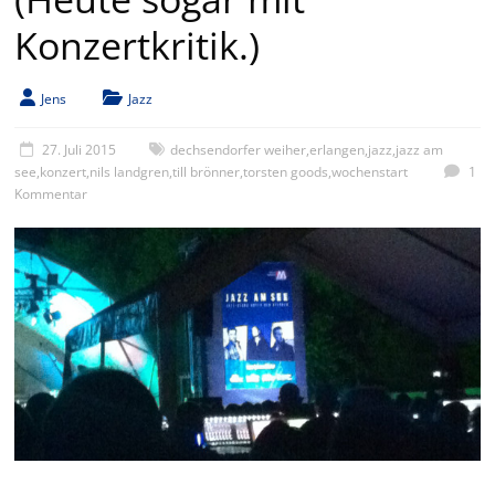
Konzertkritik.)
Jens
Jazz
27. Juli 2015
dechsendorfer weiher
,
erlangen
,
jazz
,
jazz am
see
,
konzert
,
nils landgren
,
till brönner
,
torsten goods
,
wochenstart
1
Kommentar