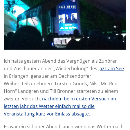
Ich hatte gestern Abend das Vergnügen als Zuhörer
und Zuschauer an der „Wiederholung“ des
Jazz am See
in Erlangen, genauer am Dechsendorfer
Weiher, teilzunehmen. Torsten Goods, Nils „Mr. Red
Horn“ Landgren und Till Brönner starteten zu einem
zweiten Versuch,
nachdem beim ersten Versuch im
letzten Jahr das Wetter einfach mal so die
Veranstaltung kurz vor Einlass absagte
.
Es war ein schöner Abend, auch wenn das Wetter nach