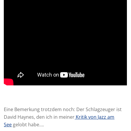
Eine Bemerkung trotzdem noch: Der Schlagzeuger ist
David Haynes, den ich in meiner
Kritik von Jazz am
See
gelobt habe….