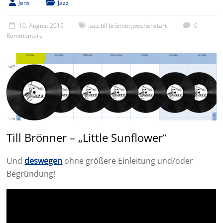
Jens
Jazz
10. August 2015
jazz
,
till brönner
,
wochenstart
0
Kommentare
Till Brönner – „Little Sunflower“
Und
deswegen
ohne größere Einleitung und/oder
Begründung!