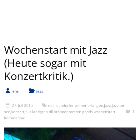
Wochenstart mit Jazz
(Heute sogar mit
Konzertkritik.)
Jens
Jazz
27. Juli 2015
dechsendorfer weiher
,
erlangen
,
jazz
,
jazz am
see
,
konzert
,
nils landgren
,
till brönner
,
torsten goods
,
wochenstart
1
Kommentar