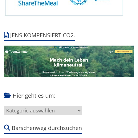
JENS KOMPENSIERT CO2.
Hier geht es um:
Hier
geht
es
um:
Barschenweg durchsuchen