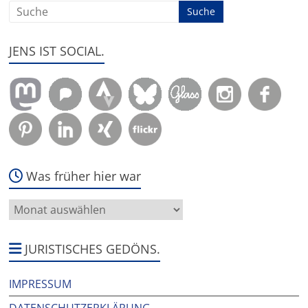
JENS IST SOCIAL.
Was früher hier war
Was
früher
hier
war
JURISTISCHES GEDÖNS.
IMPRESSUM
DATENSCHUTZERKLÄRUNG