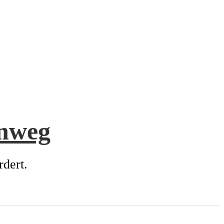
enweg
rdert.