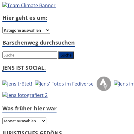
Hier geht es um:
Hier
geht
Barschenweg durchsuchen
es
um:
JENS IST SOCIAL.
Was früher hier war
Was
früher
JURISTISCHES GEDÖNS.
hier