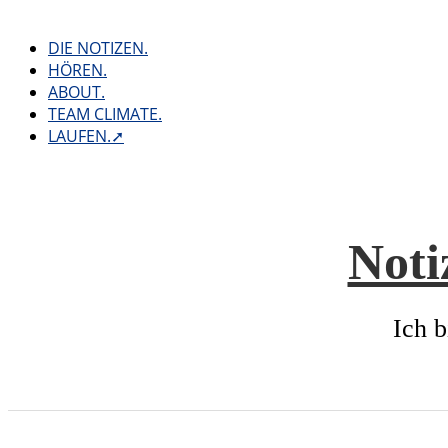
Skip
to
DIE NOTIZEN.
content
HÖREN.
ABOUT.
TEAM CLIMATE.
LAUFEN.➚
Noti
Ich b