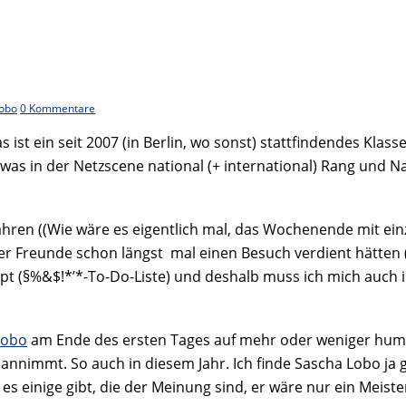
lobo
0 Kommentare
as ist ein seit 2007 (in Berlin, wo sonst) stattfindendes Kla
lles was in der Netzscene national (+ international) Rang und
ahren ((Wie wäre es eigentlich mal, das Wochenende mit einz
er Freunde schon längst mal einen Besuch verdient hätten 
klappt (§%&$!*’*-To-Do-Liste) und deshalb muss ich mich auc
Lobo
am Ende des ersten Tages auf mehr oder weniger humor
annimmt. So auch in diesem Jahr. Ich finde Sascha Lobo ja 
s einige gibt, die der Meinung sind, er wäre nur ein Meiste