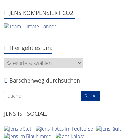
JENS KOMPENSIERT CO2.
Hier geht es um:
Hier
geht
es
um:
Barschenweg durchsuchen
JENS IST SOCIAL.