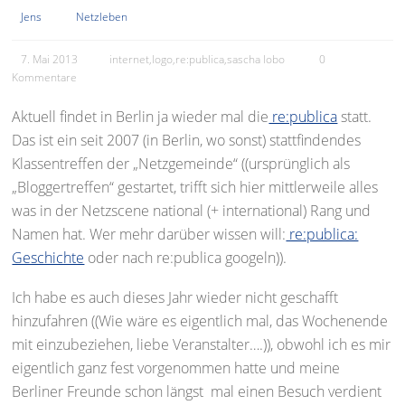
Jens
Netzleben
7. Mai 2013
internet
,
logo
,
re:publica
,
sascha lobo
0
Kommentare
Aktuell findet in Berlin ja wieder mal die
re:publica
statt.
Das ist ein seit 2007 (in Berlin, wo sonst) stattfindendes
Klassentreffen der „Netzgemeinde“ ((ursprünglich als
„Bloggertreffen“ gestartet, trifft sich hier mittlerweile alles
was in der Netzscene national (+ international) Rang und
Namen hat. Wer mehr darüber wissen will:
re:publica:
Geschichte
oder nach re:publica googeln)).
Ich habe es auch dieses Jahr wieder nicht geschafft
hinzufahren ((Wie wäre es eigentlich mal, das Wochenende
mit einzubeziehen, liebe Veranstalter….)), obwohl ich es mir
eigentlich ganz fest vorgenommen hatte und meine
Berliner Freunde schon längst mal einen Besuch verdient