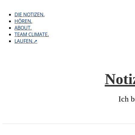
Skip
to
DIE NOTIZEN.
content
HÖREN.
ABOUT.
TEAM CLIMATE.
LAUFEN.➚
Noti
Ich b