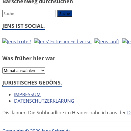
Barschenweg durchsuchen
es
um:
JENS IST SOCIAL.
Was früher hier war
Was
früher
JURISTISCHES GEDÖNS.
hier
war
IMPRESSUM
DATENSCHUTZERKLÄRUNG
Disclaimer: Die Subheadline im Header habe ich aus der
D