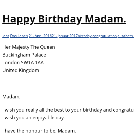
Happy Birthday Madam.
Jens
Das Leben
21. April 2016
21. Januar 2017
birthday
,
congratulation
,
elisabeth I
Her Majesty The Queen
Buckingham Palace
London SW1A 1AA
United Kingdom
Madam,
i wish you really all the best to your birthday and congratu
I wish you an enjoyable day.
I have the honour to be, Madam,