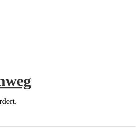
enweg
rdert.